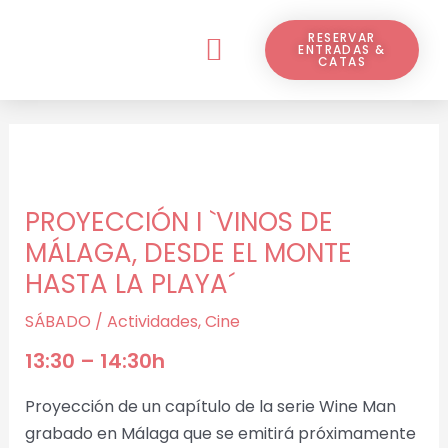
Ir
Navegación
Menú
al
de
RESERVAR
ENTRADAS &
¿QUÉ ES VINARAMA?
CATAS
contenido
entradas
PROYECCIÓN I `VINOS DE
MÁLAGA, DESDE EL MONTE
HASTA LA PLAYA´
SÁBADO
/
Actividades
,
Cine
13:30 – 14:30h
Proyección de un capítulo de la serie Wine Man
grabado en Málaga que se emitirá próximamente