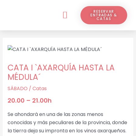
Ir
Navegación
Menú
al
de
RESERVAR
ENTRADAS &
¿QUÉ ES VINARAMA?
CATAS
contenido
entradas
CATA I `AXARQUÍA HASTA LA
MÉDULA´
SÁBADO
/
Catas
20.00 – 21.00h
Se ahondará en una de las zonas menos
conocidas y más peculiares de la provincia, donde
la tierra deja su impronta en los vinos axarqueños.