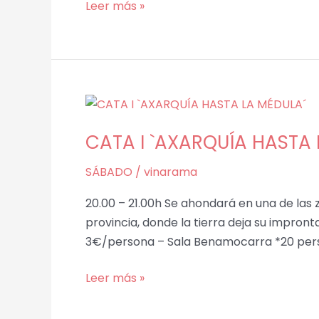
Leer más »
CATA
I
CATA I `AXARQUÍA HASTA 
`AXARQUÍA
HASTA
SÁBADO
/
vinarama
LA
MÉDULA
20.00 – 21.00h Se ahondará en una de las
´
provincia, donde la tierra deja su impront
3€/persona – Sala Benamocarra *20 per
Leer más »