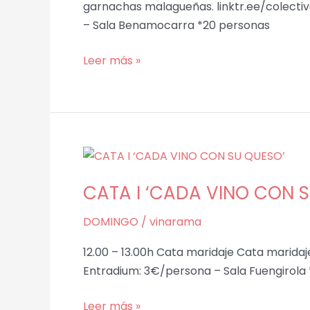
garnachas malagueñas. linktr.ee/colecti
– Sala Benamocarra *20 personas
Leer más »
CATA
I
CATA I ‘CADA VINO CON 
‘CADA
VINO
DOMINGO
/
vinarama
CON
SU
12.00 – 13.00h Cata maridaje Cata maridaj
QUESO’
Entradium: 3€/persona – Sala Fuengirola
Leer más »