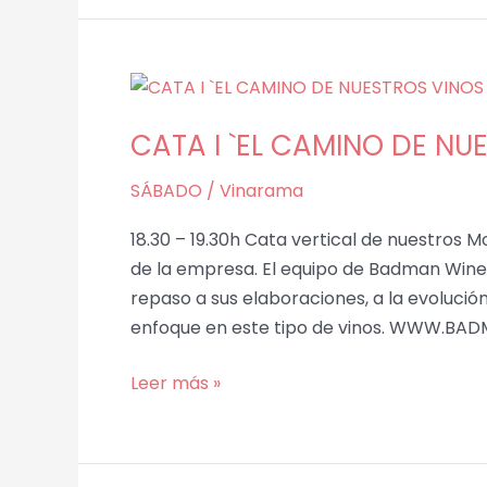
CATA
I
CATA I `EL CAMINO DE NU
`EL
CAMINO
SÁBADO
/
Vinarama
DE
NUESTROS
18.30 – 19.30h Cata vertical de nuestros M
VINOS
de la empresa. El equipo de Badman Wine
BLANCOS
repaso a sus elaboraciones, a la evoluci
´
enfoque en este tipo de vinos. WWW.BAD
Leer más »