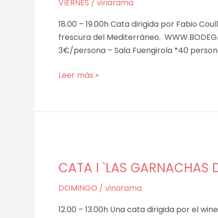
VIERNES
/
vinarama
DEL
VIEJO
18.00 – 19.00h Cata dirigida por Fabio Coull
MUNDO
frescura del Mediterráneo. WWW.BODEGA
´
3€/persona – Sala Fuengirola *40 perso
Leer más »
CATA
I
CATA I `LAS GARNACHAS
`LAS
GARNACHAS
DOMINGO
/
vinarama
DE
MÁLAGA
12.00 – 13.00h Una cata dirigida por el wi