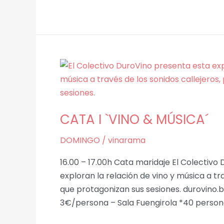
CATA
I
`VINO
&
CATA I `VINO & MÚSICA´
MÚSICA
´
DOMINGO
/
vinarama
16.00 – 17.00h Cata maridaje El Colectivo
exploran la relación de vino y música a tr
que protagonizan sus sesiones. durovino
3€/persona – Sala Fuengirola *40 perso