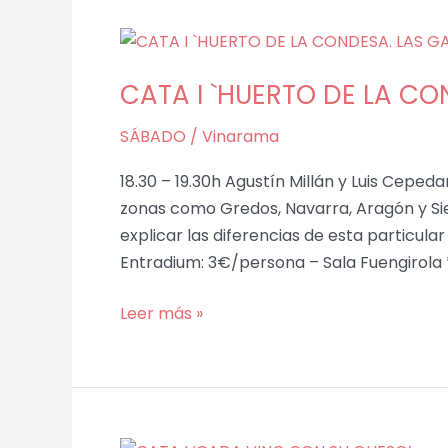
CATA
I
CATA I `HUERTO DE LA CO
`HUERTO
DE
SÁBADO
/
Vinarama
LA
CONDESA.
18.30 – 19.30h Agustín Millán y Luis Cep
LAS
zonas como Gredos, Navarra, Aragón y Si
GARNACHAS
explicar las diferencias de esta particu
DEL
Entradium: 3€/persona – Sala Fuengirola
SUR
´
Leer más »