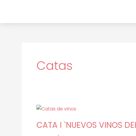
Ir
Paginación
al
de
contenido
entradas
Catas
CATA
I
CATA I `NUEVOS VINOS DE
`NUEVOS
VINOS