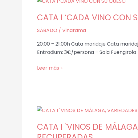
CATA
I
CATA I ‘CADA VINO CON 
‘CADA
VINO
SÁBADO
/
Vinarama
CON
SU
20:00 – 21:00h Cata maridaje Cata marida
QUESO’
Entradium: 3€/persona – Sala Fuengirola
Leer más »
CATA
I
CATA I `VINOS DE MÁLAG
`VINOS
DE
RECUPERADAS