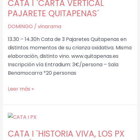
CATA I `CARTA VERTICAL
VERTICAL
PAJARETE
PAJARETE QUITAPENAS´
QUITAPENAS
DOMINGO
/
vinarama
´
13.30 – 14.30h Cata de 3 Pajaretes Quitapenas en
distintos momentos de su crianza oxidativa. Misma
elaboración, distinto vino. www.quitapenas.es
Inscripción vía Entradium: 3€/persona – Sala
Benamocarra *20 personas
Leer más »
CATA
I
CATA I `HISTORIA VIVA, LOS PX
`HISTORIA