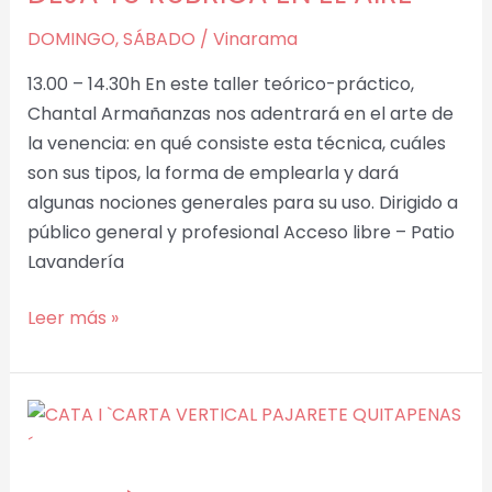
DE
DOMINGO
,
SÁBADO
/
Vinarama
VENENCIAR.
DEJA
13.00 – 14.30h En este taller teórico-práctico,
TU
Chantal Armañanzas nos adentrará en el arte de
RÚBRICA
la venencia: en qué consiste esta técnica, cuáles
EN
son sus tipos, la forma de emplearla y dará
EL
algunas nociones generales para su uso. Dirigido a
AIRE’
público general y profesional Acceso libre – Patio
Lavandería
Leer más »
CATA
I
`CARTA