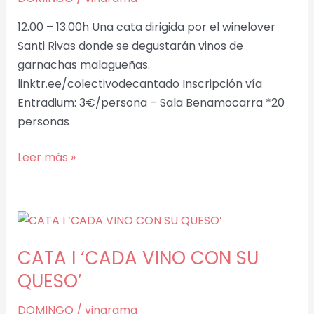
MÁLAGA
12.00 – 13.00h Una cata dirigida por el winelover
Santi Rivas donde se degustarán vinos de
garnachas malagueñas.
linktr.ee/colectivodecantado Inscripción vía
Entradium: 3€/persona – Sala Benamocarra *20
personas
Leer más »
CATA
I
CATA I ‘CADA VINO CON SU
‘CADA
VINO
QUESO’
CON
DOMINGO
/
vinarama
SU