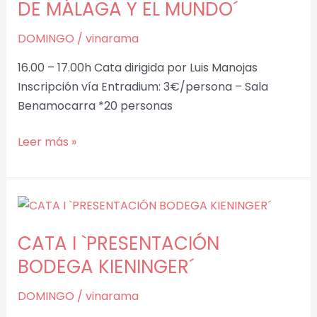
VIVA,
DE MÁLAGA Y EL MUNDO´
LOS
DOMINGO
/
vinarama
PX
DE
16.00 – 17.00h Cata dirigida por Luis Manojas
MÁLAGA
Inscripción vía Entradium: 3€/persona – Sala
Y
Benamocarra *20 personas
EL
MUNDO
Leer más »
´
CATA
I
CATA I `PRESENTACIÓN
`PRESENTACIÓN
BODEGA
BODEGA KIENINGER´
KIENINGER
DOMINGO
/
vinarama
´