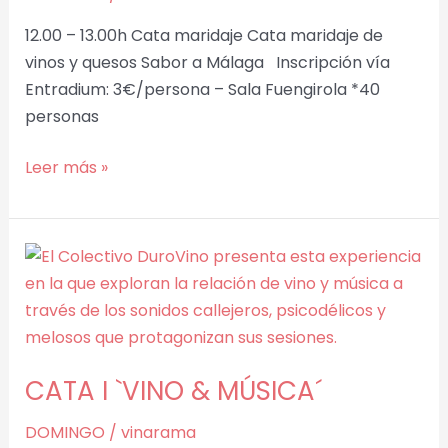
QUESO’
12.00 – 13.00h Cata maridaje Cata maridaje de
vinos y quesos Sabor a Málaga Inscripción vía
Entradium: 3€/persona – Sala Fuengirola *40
personas
Leer más »
CATA
I
`VINO
&
MÚSICA
CATA I `VINO & MÚSICA´
´
DOMINGO
/
vinarama