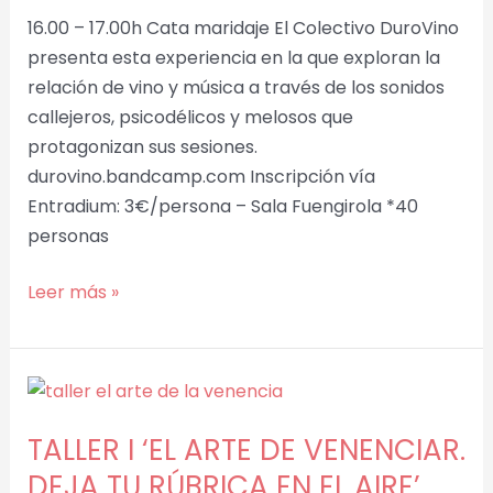
16.00 – 17.00h Cata maridaje El Colectivo DuroVino
presenta esta experiencia en la que exploran la
relación de vino y música a través de los sonidos
callejeros, psicodélicos y melosos que
protagonizan sus sesiones.
durovino.bandcamp.com Inscripción vía
Entradium: 3€/persona – Sala Fuengirola *40
personas
Leer más »
TALLER
I
TALLER I ‘EL ARTE DE VENENCIAR.
‘EL
ARTE
DEJA TU RÚBRICA EN EL AIRE’