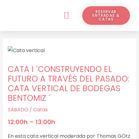
Ir
Navegación
Menú
al
de
RESERVAR
ENTRADAS &
¿QUÉ ES VINARAMA?
CATAS
contenido
entradas
CATA I `CONSTRUYENDO EL
FUTURO A TRAVÉS DEL PASADO:
CATA VERTICAL DE BODEGAS
BENTOMIZ ´
SÁBADO
/
Catas
12:00h – 13:00h
En esta cata vertical moderada por Thomas GÖtz